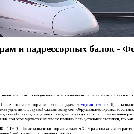
рам и надрессорных балок - Ф
опоки заполняют облицовочной, а затем наполнительной смесями. Смеси в о
. После окончания формовки из опок удаляют
модели отливок
. При выполне
олжна удаляться продувкой сжатым воздухом. Обрушившиеся кромки восстана
ов, способствующих удалению газов, образующихся от соприкосновения расп
ание при этом уделяется контролю правильности установки стержней, так как
440—1470°С. После заполнения формы металлом 3—4 раза подкачивают расплав
чение 1 —1,5 ч непосредственно в формах.