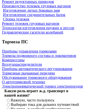
Ремонт редукторных приводов
Производство тележек грузовых вагонов
Изготовление литых боковых рам
Изготовление соединительных балок
Сборка тележек
Ремонт тележек грузовых вагонов
Технология изготовления пружин и рессор
Гидравлические гасители колебаний
Тормоза ПС
Приборы управления тормозами
Тормоза подвижного состава и локомативов
Компрессоры
Воздухораспределители
Приборы автоматического регулирования
Тормозные рычажные передачи
Обслуживание тормозного оборудования
О автотормозной технике
Электропневматический тормоз электропоездов
Какую роль играет ж.д. транспорт в
вашей жизни?
Важную, часто пользуюсь
Выбираю тока для дальних путешествий
Не очень, в крайней необходимости