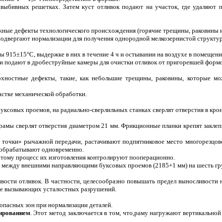
ыбивных решетках. Затем куст отливок подают на участок, где удаляют п
ные дефекты технологического происхождения (горячие трещины, раковины и 
 подвергают нормализации для получения однородной мелкозернистой структу
ы 915±15°С, выдержке в них в течение 4 ч и остывании на воздухе в помещени
и подают в дробеструйные камеры для очистки отливок от пригоревшей форм
рхностные дефекты, такие, как небольшие трещины, раковины, которые мож
астке механической обработки.
уксовых проемов, на радиально-сверлильных станках сверлят отверстия в кр
 рамы сверлят отверстия диаметром 21 мм. Фрикционные планки крепят закле
й точки» рычажной передачи, растачивают подпятниковое место многорезцов
 обрабатывают одновременно.
этому процесс их изготовления контролируют пооперационно.
 между внешними направляющими буксовых проемов (2185+1 мм) на шесть гру
вости отливок. В частности, целесообразно повышать предел выносливости н
 не вызывающих усталостных разрушений.
опасных зон при нормализации деталей.
ированием
. Этот метод заключается в том, что,раму нагружают вертикальной