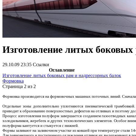
Изготовление литых боковых 
29.10.09 23:35
Ссылки
Оглавление
Изготовление литых боковых рам и надрессорных балок
Формовка
Страница 2 из 2
Формовка производится на формовочных машинах поточных линий. Сначала 
Отдельные зоны дополнительно уплотняются пневматической трамбовкой
приводит к образованию поверхностных дефектов на отливках и поэтому д
Процесс изготовления полуформ завершается созданием газоотводных канал
холодильников, жеребеек и других технологических элементов. Особое вним
полуформа кантуется и стыкуется с нижней.
Формы заливают на заливочном участке из ковшей при температуре стали 1
Для равномерного и постепенного охлаждения отливок их выдерживают в те