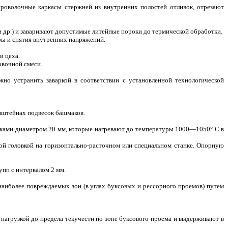
роволочные каркасы стержней из внутренних полостей отливок, отрезают
др.) и заваривают допустимые литейные пороки до термической обработки.
ры и снятия внутренних напряжений.
и цеха.
овочной смеси.
но устранить заваркой в соответствии с установленной технологической
онштейнах подвесок башмаков.
пками диаметром 20 мм, которые нагревают до температуры 1000—1050° С в
ой головкой на горизонтально-расточном или специальном станке. Опорную
пп с интервалом 2 мм.
аиболее повреждаемых зон (в углах буксовых и рессорного проемов) путем
 нагрузкой до предела текучести по зоне буксового проема и выдерживают в