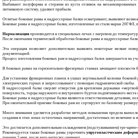
Выбивают полуформы и стержни из куста отливок на механизированных в
литниковую систему, удаляют прибыли.
Отлитые боковые рамы и надрессорные балки осматривают, выявляют возмож
Боковые рамы и надрессорные балки, изготовленные из стали марки 20ГФЛ,
Нормализация
производится в специальных печах с нагревом до температур
После окончания термической обработки боковые рамы и надрессорные балк
Эта операция позволяет дополнительно выявлять некоторые мелкие пове
документацией.
Процесс изготовления боковых рам и надрессорных балок завершается на уч
В боковых рамах на горизонтально-фрезерных станках зачищают плоскости б
Для установки фрикционных планок в ушках вертикальной колонки боковой
электрических горнах и запрессовывают с помощью гидравлической скобы.
В надрессорной балке сверлят отверстия для крепления державки «мертво
поверхность, торцы наружного и внутреннего буртов подпятникового места
Боковые рамы и надрессорные балки являются ответственными деталями, по
При окончательной приемке боковых рам их сортируют по базовому размеру
Много внимания уделяется разработке методов повышения предела выносли
создания в этих зонах остаточных напряжений, достаточных по величине и
Это достигается дополнительным охлаждением (подстуживанием) тре-щино-
Рекомендуется также боковые рамы упрочнять
упругопластческим деформ
течение 5 мин, после чего нагрузку снимают.