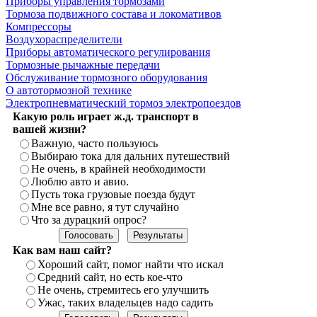
Приборы управления тормозами
Тормоза подвижного состава и локомативов
Компрессоры
Воздухораспределители
Приборы автоматического регулирования
Тормозные рычажные передачи
Обслуживание тормозного оборудования
О автотормозной технике
Электропневматический тормоз электропоездов
Какую роль играет ж.д. транспорт в
вашей жизни?
Важную, часто пользуюсь
Выбираю тока для дальних путешествий
Не очень, в крайней необходимости
Люблю авто и авио.
Пусть тока грузовые поезда будут
Мне все равно, я тут случайно
Что за дурацкий опрос?
Как вам наш сайт?
Хороший сайт, помог найти что искал
Средний сайт, но есть кое-что
Не очень, стремитесь его улучшить
Ужас, таких владельцев надо садить