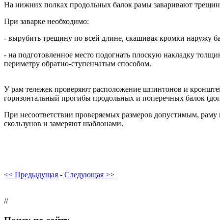
На нижних полках продольных балок рамы заваривают трещины
При заварке необходимо:
- вырубить трещину по всей длине, скашивая кромки наружу ба
- на подготовленное место подогнать плоскую накладку толщи
периметру обратно-ступенчатым способом.
У рам тележек проверяют расположение шпинтонов и кронштей
горизонтальный прогибы продольных и поперечных балок (допус
При несоответствии проверяемых размеров допустимым, раму в
скользунов и замеряют шаблонами.
<< Предыдущая
-
Следующая >>
//