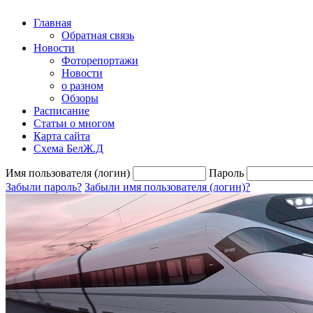
Главная
Обратная связь
Новости
Фоторепортажи
Новости
о разном
Обзоры
Расписание
Статьи о многом
Карта сайта
Схема БелЖ.Д
Имя пользователя (логин)
Пароль
Забыли пароль?
Забыли имя пользователя (логин)?