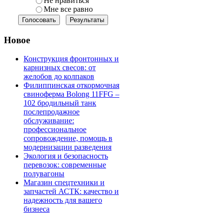
Не нравиться
Мне все равно
Новое
Конструкция фронтонных и
карнизных свесов: от
желобов до колпаков
Филиппинская откормочная
свиноферма Bolong 11FFG –
102 бродильный танк
послепродажное
обслуживание:
профессиональное
сопровождение, помощь в
модернизации разведения
Экология и безопасность
перевозок: современные
полувагоны
Магазин спецтехники и
запчастей АСТК: качество и
надежность для вашего
бизнеса