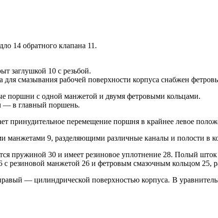
дло 14 обратного клапана 11.
ыт заглушкой 10 с резьбой.
а для смазывания рабочей поверхности корпуса снабжен фетровы
ые поршни с одной манжетой и двумя фетровыми кольцами.
м — в главный поршень.
ает принудительное перемещение поршня в крайнее левое полож
и манжетами 9, разделяющими различные каналы и полости в ко
тся пружиной 30 и имеет резиновое уплотнение 28. Полый шток 
6 с резиновой манжетой 26 и фетровым смазочным кольцом 25, 
правый — цилиндрической поверхностью корпуса. В уравнительн