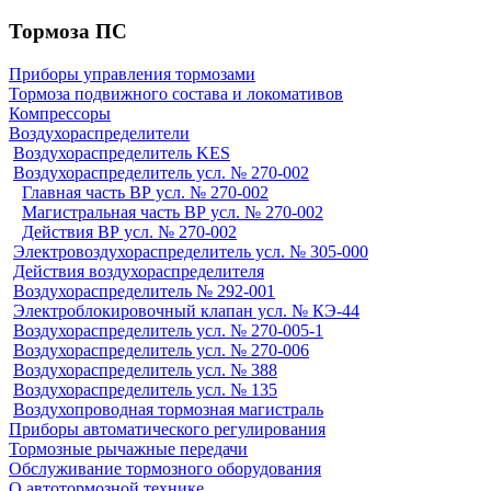
Тормоза ПС
Приборы управления тормозами
Тормоза подвижного состава и локомативов
Компрессоры
Воздухораспределители
Воздухораспределитель KES
Воздухораспределитель усл. № 270-002
Главная часть ВР усл. № 270-002
Магистральная часть ВР усл. № 270-002
Действия ВР усл. № 270-002
Электровоздухораспределитель усл. № 305-000
Действия воздухораспределителя
Воздухораспределитель № 292-001
Электроблокировочный клапан усл. № КЭ-44
Воздухораспределитель усл. № 270-005-1
Воздухораспределитель усл. № 270-006
Воздухораспределитель усл. № 388
Воздухораспределитель усл. № 135
Воздухопроводная тормозная магистраль
Приборы автоматического регулирования
Тормозные рычажные передачи
Обслуживание тормозного оборудования
О автотормозной технике