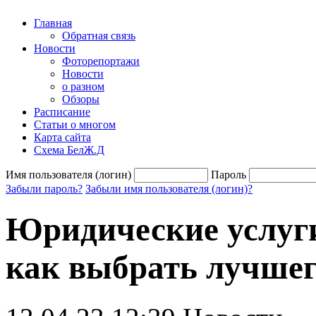
Главная
Обратная связь
Новости
Фоторепортажи
Новости
о разном
Обзоры
Расписание
Статьи о многом
Карта сайта
Схема БелЖ.Д
Имя пользователя (логин)
Пароль
Забыли пароль?
Забыли имя пользователя (логин)?
Юридические услуги
как выбрать лучше