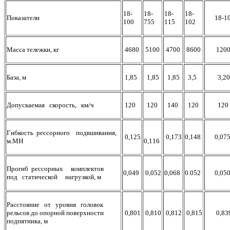
18-
18-
18-
18-
Показатели
18-10
100
755
115
102
Масса тележки, кг
4680
5100
4700
8600
1200
База, м
1,85
1,85
1,85
3,5
3,20
Допускаемая скорость, км/ч
120
120
140
120
120
Гибкость рессорного подвшивания,
0,125
0,173
0,148
0,07
м.МН
0,116
Прогиб рессорных комплектов
0,049
0,052
0,068
0.052
0,05
под статической нагрузкой, м
Расстояние от уровня головок
рельсов до опорной поверхности
0,801
0,810
0,812
0,815
0,83
подпятника, м