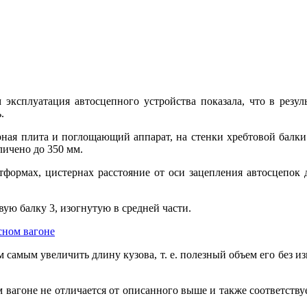
 эксплуатация автосцепного устройства показала, что в резу
.
рная плита и поглощающий аппарат, на стенки хребтовой балк
личено до 350 мм.
формах, цистернах расстояние от оси зацепления автосцепок 
ую балку 3, изогнутую в средней части.
м самым увеличить длину кузова, т. е. полезный объем его без и
вагоне не отличается от описанного выше и также соответствует