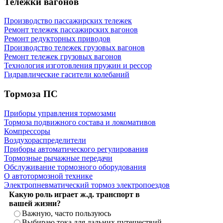
Тележки вагонов
Производство пассажирских тележек
Ремонт тележек пассажирских вагонов
Ремонт редукторных приводов
Производство тележек грузовых вагонов
Ремонт тележек грузовых вагонов
Технология изготовления пружин и рессор
Гидравлические гасители колебаний
Тормоза ПС
Приборы управления тормозами
Тормоза подвижного состава и локомативов
Компрессоры
Воздухораспределители
Приборы автоматического регулирования
Тормозные рычажные передачи
Обслуживание тормозного оборудования
О автотормозной технике
Электропневматический тормоз электропоездов
Какую роль играет ж.д. транспорт в
вашей жизни?
Важную, часто пользуюсь
Выбираю тока для дальних путешествий