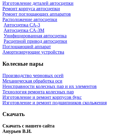
Изготовление деталей автосцепки
Ремонт корпуса автосцепки
Ремонт поглощающих аппаратов
Расположение автосцепки
Автосцепка СА-3
Автосцепка СА-ЗМ
Унифицированная автосцепка
Расцепной привод автосцепки
Поглощающий аппарат
Амортизирующие устройства
Колесные пары
Производство черновых осей
Механическая обработка оси
Неисправности колесных пар и их элементов
Технология ремонта колесных пар
Изготовление и ремонт корпусов букс
Изготовление и ремонт подшипников скольжения
Скачать
Скачать с нашего сайта
Анурьев В.И.