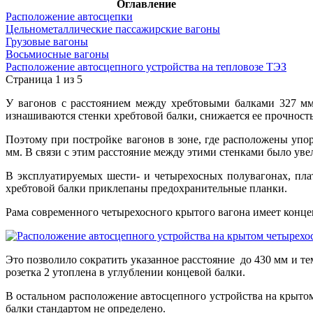
Оглавление
Расположение автосцепки
Цельнометаллические пассажирские вагоны
Грузовые вагоны
Восьмиосные вагоны
Расположение автосцепного устройства на тепловозе ТЭЗ
Страница 1 из 5
У вагонов с расстоянием между хребтовыми балками 327 мм
изнашиваются стенки хребтовой балки, снижается ее прочность
Поэтому при постройке вагонов в зоне, где расположены упо
мм. В связи с этим расстояние между этими стенками было уве
В эксплуатируемых шести- и четырехосных полувагонах, плат
хребтовой балки приклепаны предохранительные планки.
Рама современного четырехосного крытого вагона имеет концев
Это позволило сократить указанное расстояние до 430 мм и те
розетка 2 утоплена в углублении концевой балки.
В остальном расположение автосцепного устройства на крытом 
балки стандартом не определено.