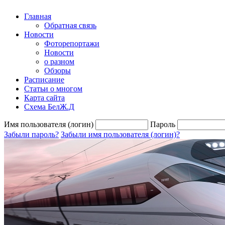
Главная
Обратная связь
Новости
Фоторепортажи
Новости
о разном
Обзоры
Расписание
Статьи о многом
Карта сайта
Схема БелЖ.Д
Имя пользователя (логин)
Пароль
Забыли пароль?
Забыли имя пользователя (логин)?