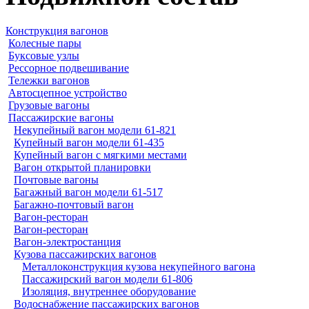
Конструкция вагонов
Колесные пары
Буксовые узлы
Рессорное подвешивание
Тележки вагонов
Автосцепное устройство
Грузовые вагоны
Пассажирские вагоны
Некупейный вагон модели 61-821
Купейный вагон модели 61-435
Купейный вагон с мягкими местами
Вагон открытой планировки
Почтовые вагоны
Багажный вагон модели 61-517
Багажно-почтовый вагон
Вагон-ресторан
Вагон-ресторан
Вагон-электростанция
Кузова пассажирских вагонов
Металлоконструкция кузова некупейного вагона
Пассажирский вагон модели 61-806
Изоляция, внутреннее оборудование
Водоснабжение пассажирских вагонов