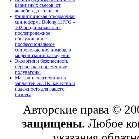
карнизных свесов: от
желобов до колпаков
Филиппинская откормочная
свиноферма Bolong 11FFG –
102 бродильный танк
послепродажное
обслуживание:
профессиональное
сопровождение, помощь в
модернизации разведения
Экология и безопасность
перевозок: современные
полувагоны
Магазин спецтехники и
запчастей АСТК: качество и
надежность для вашего
бизнеса
Авторские права © 2
защищены.
Любое коп
указания обратн