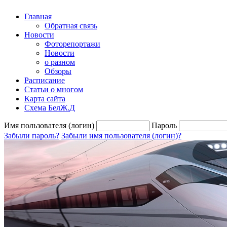
Главная
Обратная связь
Новости
Фоторепортажи
Новости
о разном
Обзоры
Расписание
Статьи о многом
Карта сайта
Схема БелЖ.Д
Имя пользователя (логин)
Пароль
Забыли пароль?
Забыли имя пользователя (логин)?