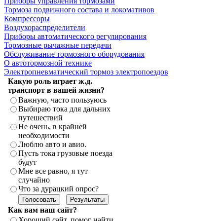
Приборы управления тормозами
Тормоза подвижного состава и локомативов
Компрессоры
Воздухораспределители
Приборы автоматического регулирования
Тормозные рычажные передачи
Обслуживание тормозного оборудования
О автотормозной технике
Электропневматический тормоз электропоездов
Какую роль играет ж.д.
транспорт в вашей жизни?
Важную, часто пользуюсь
Выбираю тока для дальних
путешествий
Не очень, в крайней
необходимости
Люблю авто и авио.
Пусть тока грузовые поезда
будут
Мне все равно, я тут
случайно
Что за дурацкий опрос?
Как вам наш сайт?
Хороший сайт, помог найти