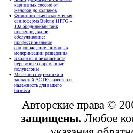
карнизных свесов: от
желобов до колпаков
Филиппинская откормочная
свиноферма Bolong 11FFG –
102 бродильный танк
послепродажное
обслуживание:
профессиональное
сопровождение, помощь в
модернизации разведения
Экология и безопасность
перевозок: современные
полувагоны
Магазин спецтехники и
запчастей АСТК: качество и
надежность для вашего
бизнеса
Авторские права © 2
защищены.
Любое коп
указания обратн