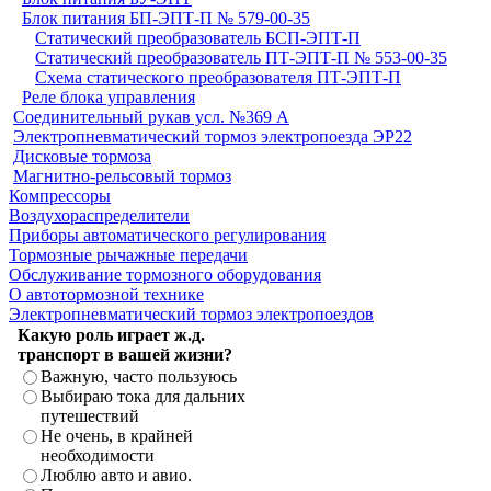
Блок питания БП-ЭПТ-П № 579-00-35
Статический преобразователь БСП-ЭПТ-П
Статический преобразователь ПТ-ЭПТ-П № 553-00-35
Схема статического преобразователя ПТ-ЭПТ-П
Реле блока управления
Соединительный рукав усл. №369 А
Электропневматический тормоз электропоезда ЭР22
Дисковые тормоза
Магнитно-рельсовый тормоз
Компрессоры
Воздухораспределители
Приборы автоматического регулирования
Тормозные рычажные передачи
Обслуживание тормозного оборудования
О автотормозной технике
Электропневматический тормоз электропоездов
Какую роль играет ж.д.
транспорт в вашей жизни?
Важную, часто пользуюсь
Выбираю тока для дальних
путешествий
Не очень, в крайней
необходимости
Люблю авто и авио.