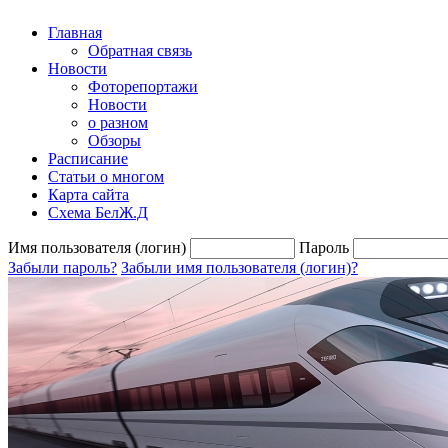
Главная
Обратная связь
Новости
Фоторепортажи
Новости
о разном
Обзоры
Расписание
Статьи о многом
Карта сайта
Схема БелЖ.Д
Имя пользователя (логин)
Пароль
Забыли пароль?
Забыли имя пользователя (логин)?