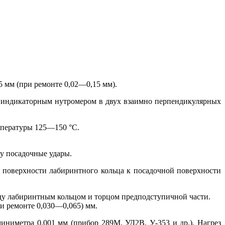
5 мм (при ремонте 0,02—0,15 мм).
 индикаторным нутромером в двух взаимно перпендикулярных
мпературы 125—150 °С.
у посадочные удары.
 поверхности лабиринтного кольца к посадочной поверхности
ду лабиринтным кольцом и торцом предподступичной части.
и ремонте 0,030—0,065) мм.
иметра 0,001 мм (прибор 289М, УД2В, У-353 и др.). Нагрез