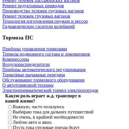
Ремонт тележек пассажирских вагонов
Ремонт редукторных приводов
Производство тележек грузовых вагонов
Ремонт тележек грузовых вагонов
Технология изготовления пружин и рессор
Гидравлические гасители колебаний
Тормоза ПС
Приборы управления тормозами
Тормоза подвижного состава и локомативов
Компрессоры
Воздухораспределители
Приборы автоматического регулирования
Тормозные рычажные передачи
Обслуживание тормозного оборудования
О автотормозной технике
Электропневматический тормоз электропоездов
Какую роль играет ж.д. транспорт в
вашей жизни?
Важную, часто пользуюсь
Выбираю тока для дальних путешествий
Не очень, в крайней необходимости
Люблю авто и авио.
Пусть тока грузовые поезда будут