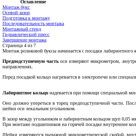
Оглавление
Монтаж букс
Осевой зазор
Подготовка к монтажу
Последовательность монтажа
Монтажный стенд
Гидравлический пресс
Завершение монтажа
Страница 4 из 7
Монтаж роликовой буксы начинается с посадки лабиринтного к
Предподступичную часть
оси измеряют микрометром, .внут
направлениях.
Перед посадкой кольцо нагревается в электропечи или специа
Лабиринтное кольцо
надевается при помощи специальной мон
Оно должно упереться в торец предподступичной части. Пос
шейки оси лекальным угольником.
В зазор между угольником и лабиринтным кольцом щуп 0,05 м
При монтаже подшипников на горячей посадке внутренние коль
Шейки измеряются рычажной микрометрической скобой, внут