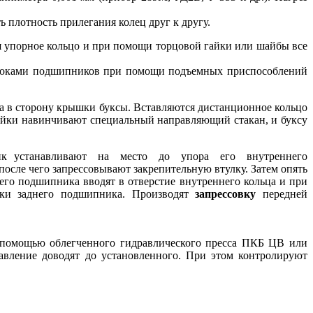
плотность прилегания колец друг к другу.
я упорное кольцо и при помощи торцовой гайки или шайбы все
 блоками подшипников при помощи подъемных приспособлений
а в сторону крышки буксы. Вставляются дистанционное кольцо
ейки навинчивают специальный направляющий стакан, и буксу
шипник устанавливают на место до упора его внутреннего
осле чего запрессовывают закрепительную втулку. Затем опять
го подшипника вводят в отверстие внутреннего кольца и при
ки заднего подшипника. Производят
запрессовку
передней
 помощью облегченного гидравлического пресса ПКБ ЦВ или
вление доводят до установленного. При этом контролируют