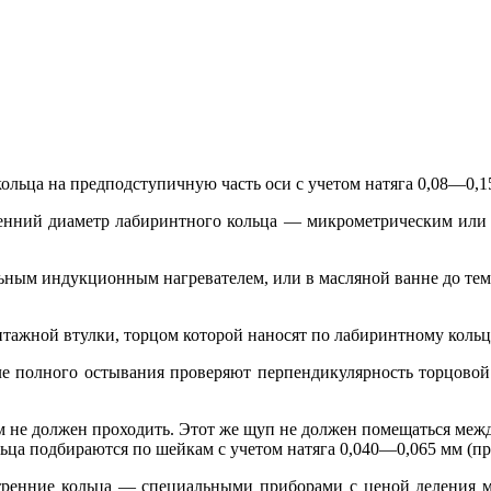
ольца на предподступичную часть оси с учетом натяга 0,08—0,1
ренний диаметр лабиринтного кольца — микрометрическим или
льным индукционным нагревателем, или в масляной ванне до те
тажной втулки, торцом которой наносят по лабиринтному кольц
ле полного остывания проверяют перпендикулярность торцовой
м не должен проходить. Этот же щуп не должен помещаться меж
ца подбираются по шейкам с учетом натяга 0,040—0,065 мм (пр
ренние кольца — специальными приборами с ценой деления мин