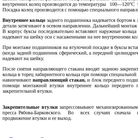
внутренних колец производится до температуры 100—120°С 
Посадка колец производится с помощью специального направля
Внутреннее кольцо
заднего подшипника надевается бортом к 
детали затягивают в осевом направлении. Дальнейший монтаж 
В корпус буксы последовательно вставляют наружные кольц
надевают на шейку оси с насаженными на нее внутренними ко
При монтаже подшипников на втулочной посадке в буксы вста
(когда задний подшипник сферический, а передний цилиндри
надевают на шейку.
После снятия направляющего стакана вводят заднюю закр
кольца в торец лабиринтного кольца при помощи специальной
навинчивают
направляющий стакан,
и блок переднего подш
помощи монтажной втулки внутреннее кольцо переднего п
закрепительной втулки.
Закрепительные втулки
запрессовывают механизированным
пресса Рябова-Барковского. Во всех случаях сначала пре
продвижение втулки и ее выход.