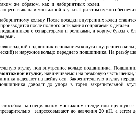
таким же образом, как и лабиринтных колец.
ющего стакана и монтажной втулки. При этом нужно обеспечить 
лабиринтному кольцу. После посадки внутренних колец ставитс
производится после полного остывания сопрягаемых деталей.
а подшипников с сепараторами и роликами, и корпус буксы с
льцами.
вляют задний подшипник основанием конуса внутреннего кольц
ческий) и наружное кольцо переднего подшипника. На резьбу ш
епительную втулку под внутреннее кольцо подшипника. Под
монтажной втулки,
навинчиваемой на резьбовую часть шейки, п
ипника надевают на шейку оси. Закрепительную втулку передне
одшипника доводят до упора в торец закрепительной втул
 способом на специальном монтажном стенде или вручную с
варительно запрессовывают до давления 20 кН, а затем да