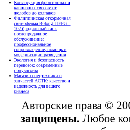
Конструкция фронтонных и
карнизных свесов: от
желобов до колпаков
Филиппинская откормочная
свиноферма Bolong 11FFG –
102 бродильный танк
послепродажное
обслуживание:
профессиональное
сопровождение, помощь в
модернизации разведения
Экология и безопасность
перевозок: современные
полувагоны
Магазин спецтехники и
запчастей АСТК: качество и
надежность для вашего
бизнеса
Авторские права © 2
защищены.
Любое коп